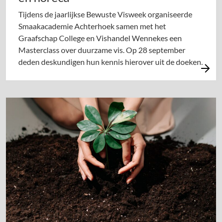
Tijdens de jaarlijkse Bewuste Visweek organiseerde
Smaakacademie Achterhoek samen met het
Graafschap College en Vishandel Wennekes een
Masterclass over duurzame vis. Op 28 september
deden deskundigen hun kennis hierover uit de doeken.