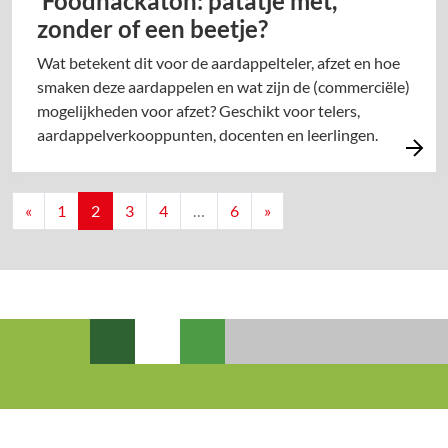
Foodhackaton: patatje met,
zonder of een beetje?
Wat betekent dit voor de aardappelteler, afzet en hoe
smaken deze aardappelen en wat zijn de (commerciële)
mogelijkheden voor afzet? Geschikt voor telers,
aardappelverkooppunten, docenten en leerlingen.
Berichten navigatie
«
1
2
3
4
…
6
»