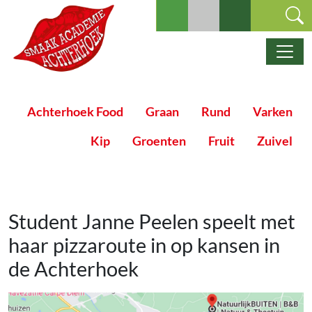
Ga naar de inhoud
Hoofdnavigatie
Achterhoek Food
Graan
Rund
Varken
Kip
Groenten
Fruit
Zuivel
Student Janne Peelen speelt met
haar pizzaroute in op kansen in
de Achterhoek