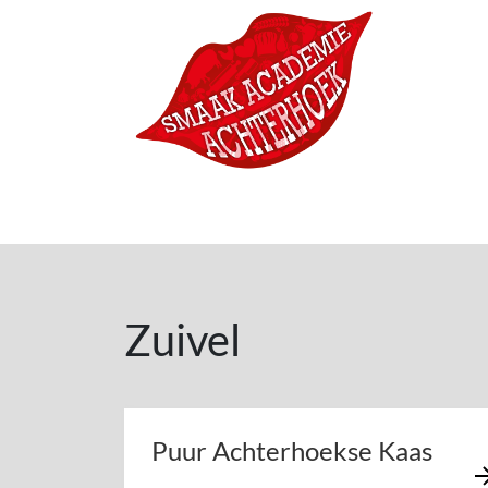
Ga naar de inhoud
Hoofdnavigatie
Zuivel
Puur Achterhoekse Kaas