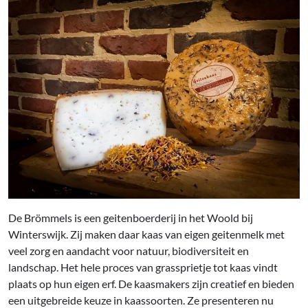
De Brömmels is een geitenboerderij in het Woold bij
Winterswijk. Zij maken daar kaas van eigen geitenmelk met
veel zorg en aandacht voor natuur, biodiversiteit en
landschap. Het hele proces van grassprietje tot kaas vindt
plaats op hun eigen erf. De kaasmakers zijn creatief en bieden
een uitgebreide keuze in kaassoorten. Ze presenteren nu