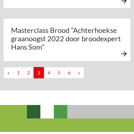
Masterclass Brood ”Achterhoekse
graanoogst 2022 door broodexpert
Hans Som”
Berichten navigatie
«
1
2
3
4
5
6
»