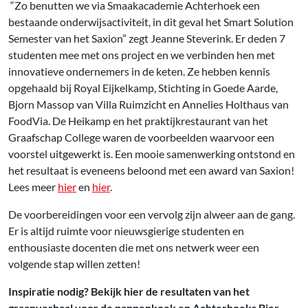
“Zo benutten we via Smaakacademie Achterhoek een
bestaande onderwijsactiviteit, in dit geval het Smart Solution
Semester van het Saxion” zegt Jeanne Steverink. Er deden 7
studenten mee met ons project en we verbinden hen met
innovatieve ondernemers in de keten. Ze hebben kennis
opgehaald bij Royal Eijkelkamp, Stichting in Goede Aarde,
Bjorn Massop van Villa Ruimzicht en Annelies Holthaus van
FoodVia. De Heikamp en het praktijkrestaurant van het
Graafschap College waren de voorbeelden waarvoor een
voorstel uitgewerkt is. Een mooie samenwerking ontstond en
het resultaat is eveneens beloond met een award van Saxion!
Lees meer
hier
en
hier
.
De voorbereidingen voor een vervolg zijn alweer aan de gang.
Er is altijd ruimte voor nieuwsgierige studenten en
enthousiaste docenten die met ons netwerk weer een
volgende stap willen zetten!
Inspiratie nodig? Bekijk hier de resultaten van het
graanverhaal voor de pannenkoek en Achterhoeks Bier.