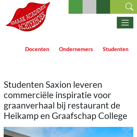
Ga naar de inhoud
Hoofdnavigatie
Docenten
Ondernemers
Studenten
Studenten Saxion leveren
commerciële inspiratie voor
graanverhaal bij restaurant de
Heikamp en Graafschap College