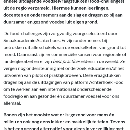
enkele uitdagende voedselvraagstukken (food-challenges)
uit de regio verzameld. Hiermee kunnen leerlingen,
docenten en ondernemers aan de slag en dragen zo bij aan
duurzamer en gezond voedsel uit eigen grond.
De food-challenges zijn zorgvuldig voorgeselecteerd door
Smaakacademie Achterhoek. Er zijn ondernemers bij
betrokken uit alle schakels van de voedselketen, van grond tot
mond. Daarnaast zijn er commerciële kansen voor regionale of
landelijke afzet en er zijn
best practices
elders in de wereld. Ze
vergen nog ondersteuning met onderzoek, educatie en/of het
uitvoeren van pilots of praktijkproeven. Deze vraagstukken
dragen bij aan de uitdagingen van
platform Achterhoek Food
om te werken aan een internationaal onderscheidende
foodregio en aan ge
zonder
én duurzamer
voedsel voor ons
allemaal.
Bonen zijn het mooiste wat er is: gezond voor mens én
milieu en ook nog eens lekker en makkelijk te telen. Tevens
is het een gezond alternatief voor vlees in vergelijking met