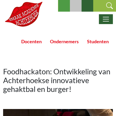
Ga naar de inhoud
Hoofdnavigatie
Docenten
Ondernemers
Studenten
Foodhackaton: Ontwikkeling van
Achterhoekse innovatieve
gehaktbal en burger!