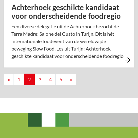
Achterhoek geschikte kandidaat
voor onderscheidende foodregio
Een diverse delegatie uit de Achterhoek bezocht de
Terra Madre: Salone del Gusto in Turijn. Dit is hét
internationale foodevent van de wereldwijde
beweging Slow Food. Les uit Turijn: Achterhoek
geschikte kandidaat voor onderscheidende foodregio
Berichten navigatie
«
1
2
3
4
5
»