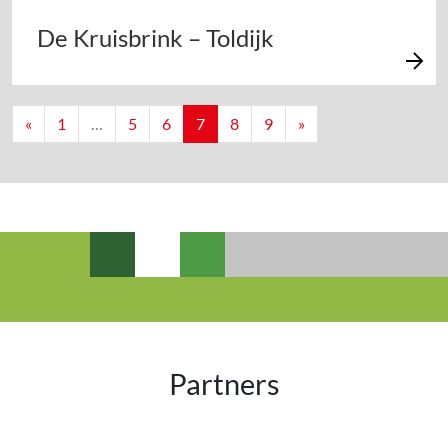
De Kruisbrink – Toldijk
Berichten navigatie
«
1
…
5
6
7
8
9
»
Partners