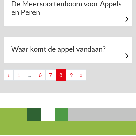
De Meersoortenboom voor Appels
en Peren
Waar komt de appel vandaan?
Berichten navigatie
«
1
…
6
7
8
9
»