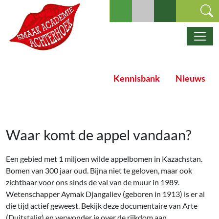
Ga naar de inhoud
Hoofdnavigatie
Kennisbank
Nieuws
Waar komt de appel vandaan?
Een gebied met 1 miljoen wilde appelbomen in Kazachstan.
Bomen van 300 jaar oud. Bijna niet te geloven, maar ook
zichtbaar voor ons sinds de val van de muur in 1989.
Wetenschapper Aymak Djangaliev (geboren in 1913) is er al
die tijd actief geweest. Bekijk deze documentaire van Arte
(Duitstalig) en verwonder je over de rijkdom aan