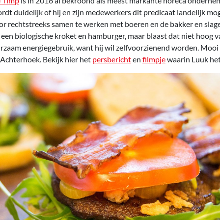
 Timp
is in 2016 al bekroond als meest markante horeca onderne
dt duidelijk of hij en zijn medewerkers dit predicaat landelijk mo
or rechtstreeks samen te werken met boeren en de bakker en slager
 een biologische kroket en hamburger, maar blaast dat niet hoog v
zaam energiegebruik, want hij wil zelfvoorzienend worden. Mooi
 Achterhoek. Bekijk hier het
persbericht
en
filmpje
waarin Luuk het 