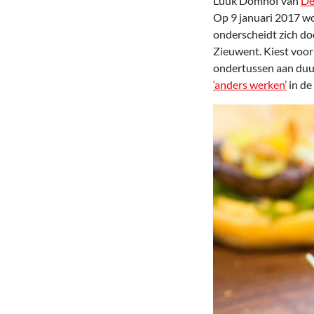
Luuk Domhof van
De
Op 9 januari 2017 wor
onderscheidt zich do
Zieuwent. Kiest voor
ondertussen aan duur
‘anders werken’
in de