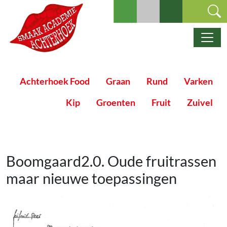
Ga naar de inhoud
Hoofdnavigatie
Achterhoek Food
Graan
Rund
Varken
Kip
Groenten
Fruit
Zuivel
Boomgaard2.0. Oude fruitrassen
maar nieuwe toepassingen