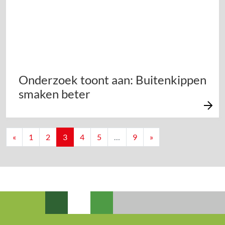
Onderzoek toont aan: Buitenkippen
smaken beter
Berichten navigatie
«
1
2
3
4
5
…
9
»