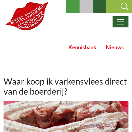
Ga naar de inhoud
Hoofdnavigatie
Kennisbank
Nieuws
Waar koop ik varkensvlees direct
van de boerderij?