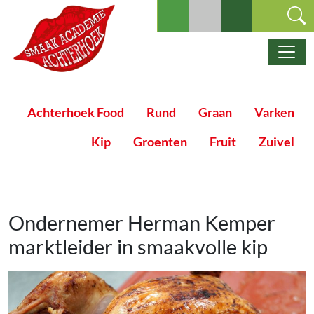
Ga naar de inhoud
Hoofdnavigatie
Achterhoek Food
Rund
Graan
Varken
Kip
Groenten
Fruit
Zuivel
Ondernemer Herman Kemper
marktleider in smaakvolle kip