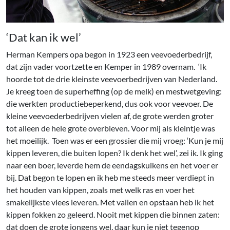
‘Dat kan ik wel’
Herman Kempers opa begon in 1923 een veevoederbedrijf,
dat zijn vader voortzette en Kemper in 1989 overnam. ‘Ik
hoorde tot de drie kleinste veevoerbedrijven van Nederland.
Je kreeg toen de superheffing (op de melk) en mestwetgeving:
die werkten productiebeperkend, dus ook voor veevoer. De
kleine veevoederbedrijven vielen af, de grote werden groter
tot alleen de hele grote overbleven. Voor mij als kleintje was
het moeilijk. Toen was er een grossier die mij vroeg: ‘Kun je mij
kippen leveren, die buiten lopen? Ik denk het wel’, zei ik. Ik ging
naar een boer, leverde hem de eendagskuikens en het voer er
bij. Dat begon te lopen en ik heb me steeds meer verdiept in
het houden van kippen, zoals met welk ras en voer het
smakelijkste vlees leveren. Met vallen en opstaan heb ik het
kippen fokken zo geleerd. Nooit met kippen die binnen zaten:
dat doen de grote jongens wel, daar kun je niet tegenop