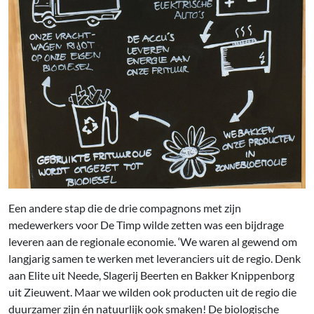
Een andere stap die de drie compagnons met zijn
medewerkers voor De Timp wilde zetten was een bijdrage
leveren aan de regionale economie. ‘We waren al gewend om
langjarig samen te werken met leveranciers uit de regio. Denk
aan Elite uit Neede, Slagerij Beerten en Bakker Knippenborg
uit Zieuwent. Maar we wilden ook producten uit de regio die
duurzamer zijn én natuurlijk ook smaken! De bio­logische