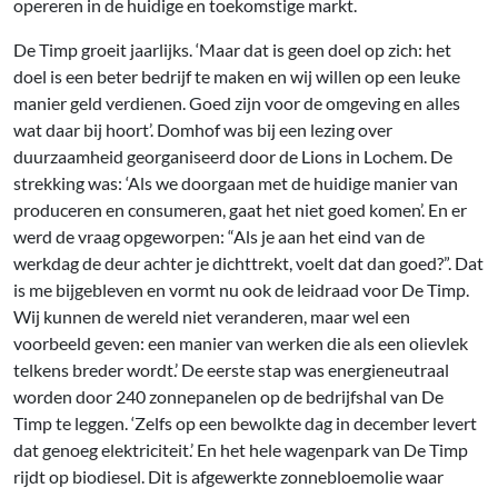
opereren in de huidige en toekomstige markt.
De Timp groeit jaarlijks. ‘Maar dat is geen doel op zich: het
doel is een beter bedrijf te maken en wij willen op een leuke
manier geld verdienen. Goed zijn voor de omgeving en alles
wat daar bij hoort’. Domhof was bij een lezing over
duurzaamheid georganiseerd door de Lions in Lochem. De
strekking was: ‘Als we doorgaan met de huidige manier van
produceren en consumeren, gaat het niet goed komen’. En er
werd de vraag opgeworpen: “Als je aan het eind van de
werkdag de deur achter je dichttrekt, voelt dat dan goed?”. Dat
is me bijgebleven en vormt nu ook de leidraad voor De Timp.
Wij kunnen de wereld niet veranderen, maar wel een
voorbeeld geven: een manier van werken die als een olievlek
telkens breder wordt.’ De eerste stap was energieneutraal
worden door 240 zonnepanelen op de bedrijfshal van De
Timp te leggen. ‘Zelfs op een bewolkte dag in december levert
dat genoeg elek­triciteit.’ En het hele wagenpark van De Timp
rijdt op biodiesel. Dit is afgewerkte zonnebloemolie waar