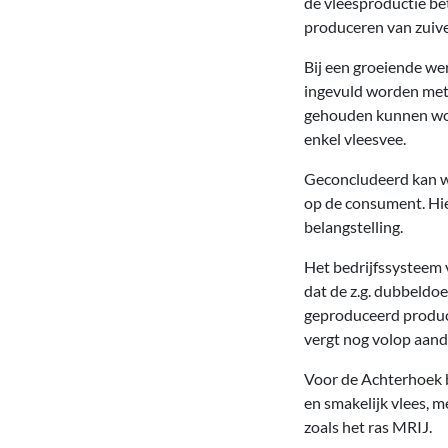
de vleesproductie b
produceren van zuive
Bij een groeiende we
ingevuld worden met 
gehouden kunnen word
enkel vleesvee.
Geconcludeerd kan w
op de consument. Hie
belangstelling.
Het bedrijfssysteem 
dat de z.g. dubbeldo
geproduceerd product
vergt nog volop aand
Voor de Achterhoek b
en smakelijk vlees, 
zoals het ras MRIJ.