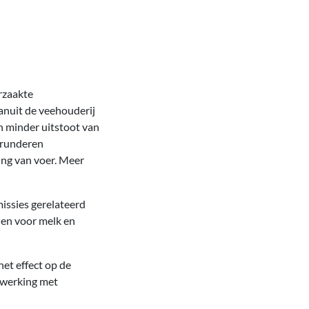
rzaakte
anuit de veehouderij
n minder uitstoot van
t runderen
ing van voer. Meer
issies gerelateerd
en voor melk en
et effect op de
nwerking met