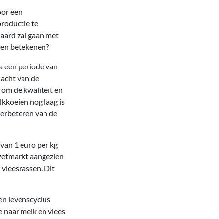
oor een
roductie te
paard zal gaan met
nen betekenen?
Na een periode van
dacht van de
om de kwaliteit en
lkkoeien nog laag is
verbeteren van de
 van 1 euro per kg
afzetmarkt aangezien
 vleesrassen. Dit
en levenscyclus
 naar melk en vlees.