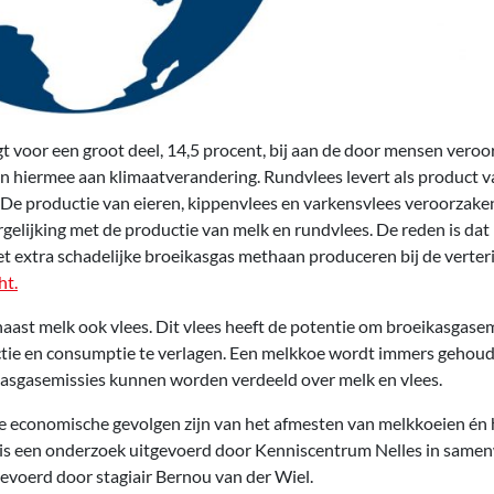
t voor een groot deel, 14,5 procent, bij aan de door mensen veroo
n hiermee aan klimaatverandering. Rundvlees levert als product v
. De productie van eieren, kippenvlees en varkensvlees veroorzake
rgelijking met de productie van melk en rundvlees. De reden is da
et extra schadelijke broeikasgas methaan produceren bij de verter
ht.
aast melk ook vlees. Dit vlees heeft de potentie om broeikasgasem
tie en consumptie te verlagen. Een melkkoe wordt immers gehoud
kasgasemissies kunnen worden verdeeld over melk en vlees.
 economische gevolgen zijn van het afmesten van melkkoeien én h
 is een onderzoek uitgevoerd door Kenniscentrum Nelles in same
voerd door stagiair Bernou van der Wiel.