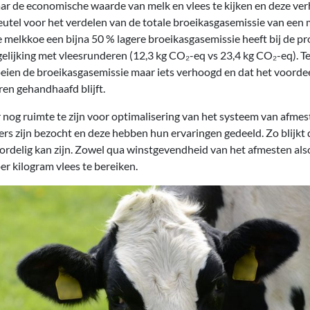
aar de economische waarde van melk en vlees te kijken en deze ve
eutel voor het verdelen van de totale broeikasgasemissie van een 
de melkkoe een bijna 50 % lagere broeikasgasemissie heeft bij de p
gelijking met vleesrunderen (12,3 kg CO₂-eq vs 23,4 kg CO₂-eq). Te
ien de broeikasgasemissie maar iets verhoogd en dat het voordee
ren gehandhaafd blijft.
 er nog ruimte te zijn voor optimalisering van het systeem van afme
s zijn bezocht en deze hebben hun ervaringen gedeeld. Zo blijkt 
rdelig kan zijn. Zowel qua winstgevendheid van het afmesten als
er kilogram vlees te bereiken.