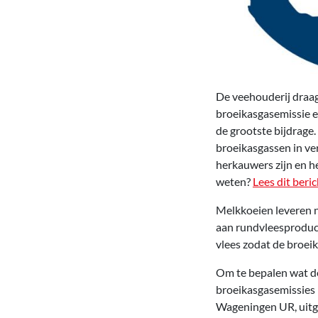
De veehouderij draag
broeikasgasemissie e
de grootste bijdrage
broeikasgassen in ve
herkauwers zijn en h
weten?
Lees dit beric
Melkkoeien leveren n
aan rundvleesproduc
vlees zodat de broei
Om te bepalen wat de
broeikasgasemissies
Wageningen UR, uitge