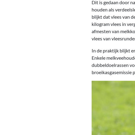
Dit is gedaan door n
houden als verdeelsl
blijkt dat vlees van 
kilogram vlees in ver
afmesten van melkkoe
vlees van vleesrunde
In de praktijk blijkt
Enkele melkveehouder
dubbeldoelrassen voo
broeikasgasemissie p