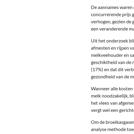
De aannames waren da
concurrerende prijs
verhogen, gezien de 
een veranderende ma
Uit het onderzoek bl
afmesten en rijpen v
melkveehouder en sam
geschiktheid van de 
(17%) en dat dit ver
gezondheid van de me
Wanneer alle kosten 
melk noodzakelijk, bl
het vlees van afgeme
vergt wel een geric
Om de broeikasgasemi
analyse methode toeg