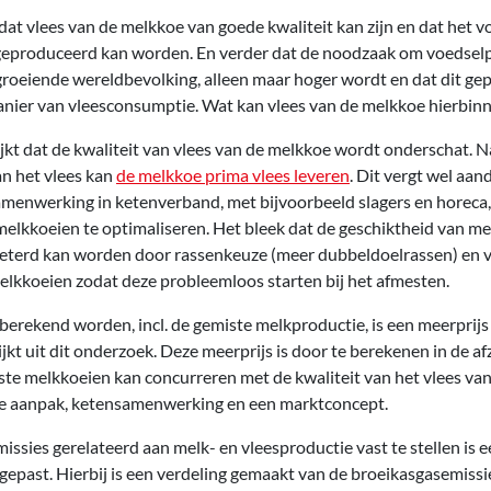
t vlees van de melkkoe van goede kwaliteit kan zijn en dat het v
 geproduceerd kan worden. En verder dat de noodzaak om voedselp
groeiende wereldbevolking, alleen maar hoger wordt en dat dit ge
nier van vleesconsumptie. Wat kan vlees van de melkkoe hierbin
ijkt dat de kwaliteit van vlees van de melkkoe wordt onderschat. 
an het vlees kan
de melkkoe prima vlees leveren
. Dit vergt wel aan
enwerking in ketenverband, met bijvoorbeeld slagers en horeca, 
melkkoeien te optimaliseren. Het bleek dat de geschiktheid van me
beterd kan worden door rassenkeuze (meer dubbeldoelrassen) en 
lkkoeien zodat deze probleemloos starten bij het afmesten.
berekend worden, incl. de gemiste melkproductie, is een meerprijs
ijkt uit dit onderzoek. Deze meerprijs is door te berekenen in de 
ste melkkoeien kan concurreren met de kwaliteit van het vlees van
hte aanpak, ketensamenwerking en een marktconcept.
ssies gerelateerd aan melk- en vleesproductie vast te stellen is e
epast. Hierbij is een verdeling gemaakt van de broeikasgasemissie