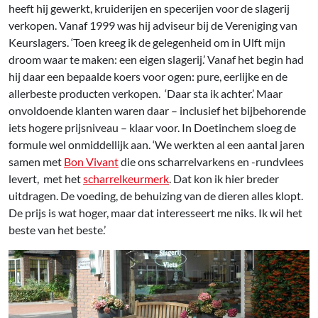
heeft hij gewerkt, kruiderijen en specerijen voor de slagerij
verkopen. Vanaf 1999 was hij adviseur bij de Vereniging van
Keurslagers. ‘Toen kreeg ik de gelegenheid om in Ulft mijn
droom waar te maken: een eigen slagerij.’ Vanaf het begin had
hij daar een bepaalde koers voor ogen: pure, eerlijke en de
allerbeste producten verkopen. ‘Daar sta ik achter.’ Maar
onvoldoende klanten waren daar – inclusief het bijbehorende
iets hogere prijsniveau – klaar voor. In Doetinchem sloeg de
formule wel onmiddellijk aan. ‘We werkten al een aantal jaren
samen met
Bon Vivant
die ons scharrelvarkens en -rundvlees
levert, met het
scharrelkeurmerk
. Dat kon ik hier breder
uitdragen. De voeding, de behuizing van de dieren alles klopt.
De prijs is wat hoger, maar dat interesseert me niks. Ik wil het
beste van het beste.’