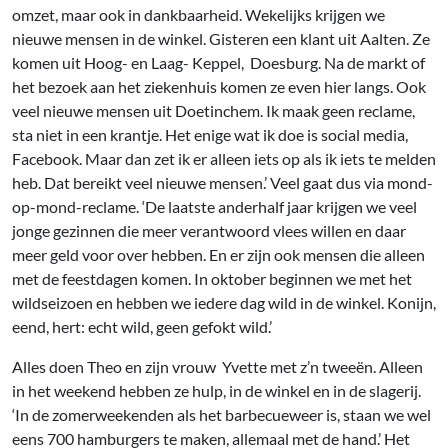
omzet, maar ook in dankbaarheid. Wekelijks krijgen we
nieuwe mensen in de winkel. Gisteren een klant uit Aalten. Ze
komen uit Hoog- en Laag- Keppel, Doesburg. Na de markt of
het bezoek aan het ziekenhuis komen ze even hier langs. Ook
veel nieuwe mensen uit Doetinchem. Ik maak geen reclame,
sta niet in een krantje. Het enige wat ik doe is social media,
Facebook. Maar dan zet ik er alleen iets op als ik iets te melden
heb. Dat bereikt veel nieuwe mensen.’ Veel gaat dus via mond-
op-mond-reclame. ‘De laatste anderhalf jaar krijgen we veel
jonge gezinnen die meer verantwoord vlees willen en daar
meer geld voor over hebben. En er zijn ook mensen die alleen
met de feestdagen komen. In oktober beginnen we met het
wildseizoen en hebben we iedere dag wild in de winkel. Konijn,
eend, hert: echt wild, geen gefokt wild.’
Alles doen Theo en zijn vrouw Yvette met z’n tweeën. Alleen
in het weekend hebben ze hulp, in de winkel en in de slagerij.
‘In de zomerweekenden als het barbecueweer is, staan we wel
eens 700 hamburgers te maken, allemaal met de hand.’ Het