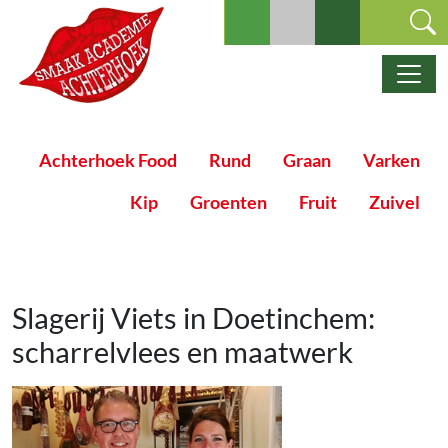
Ga naar de inhoud
Hoofdnavigatie
Achterhoek Food
Rund
Graan
Varken
Kip
Groenten
Fruit
Zuivel
Slagerij Viets in Doetinchem:
scharrelvlees en maatwerk