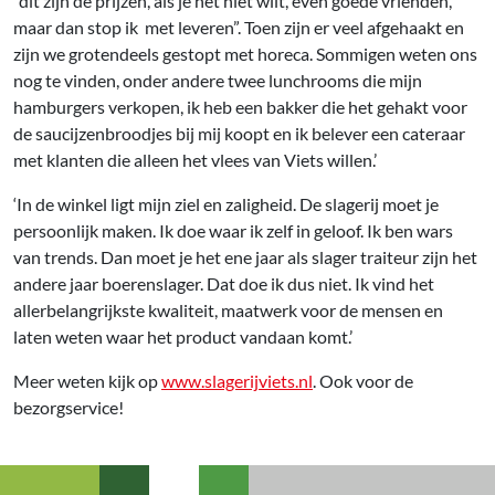
“dit zijn de prijzen, als je het niet wilt, even goede vrienden,
maar dan stop ik met leveren”. Toen zijn er veel afgehaakt en
zijn we grotendeels gestopt met horeca. Sommigen weten ons
nog te vinden, onder andere twee lunchrooms die mijn
hamburgers verkopen, ik heb een bakker die het gehakt voor
de saucijzenbroodjes bij mij koopt en ik belever een cateraar
met klanten die alleen het vlees van Viets willen.’
‘In de winkel ligt mijn ziel en zaligheid. De slagerij moet je
persoonlijk maken. Ik doe waar ik zelf in geloof. Ik ben wars
van trends. Dan moet je het ene jaar als slager traiteur zijn het
andere jaar boerenslager. Dat doe ik dus niet. Ik vind het
allerbelangrijkste kwaliteit, maatwerk voor de mensen en
laten weten waar het product vandaan komt.’
Meer weten kijk op
www.slagerijviets.nl
. Ook voor de
bezorgservice!