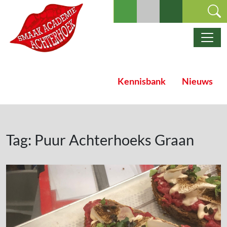
Ga naar de inhoud
Hoofdnavigatie
Kennisbank
Nieuws
Tag:
Puur Achterhoeks Graan