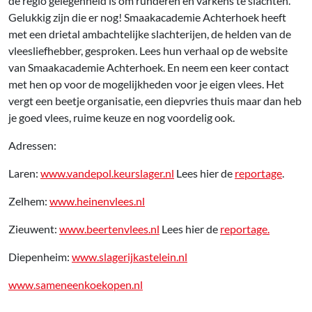
de regio gelegenheid is om runderen en varkens te slachten.
Gelukkig zijn die er nog! Smaakacademie Achterhoek heeft
met een drietal ambachtelijke slachterijen, de helden van de
vleesliefhebber, gesproken. Lees hun verhaal op de website
van Smaakacademie Achterhoek. En neem een keer contact
met hen op voor de mogelijkheden voor je eigen vlees. Het
vergt een beetje organisatie, een diepvries thuis maar dan heb
je goed vlees, ruime keuze en nog voordelig ook.
Adressen:
Laren:
www.vandepol.keurslager.nl
Lees hier de
reportage
.
Zelhem:
www.heinenvlees.nl
Zieuwent:
www.beertenvlees.nl
Lees hier de
reportage.
Diepenheim:
www.slagerijkastelein.nl
www.sameneenkoekopen.nl