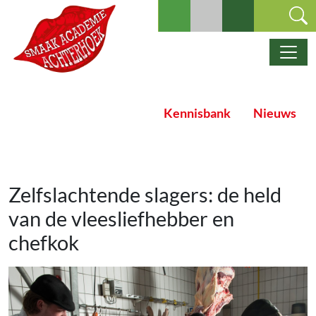
Ga naar de inhoud
Hoofdnavigatie
Kennisbank
Nieuws
Zelfslachtende slagers: de held
van de vleesliefhebber en
chefkok