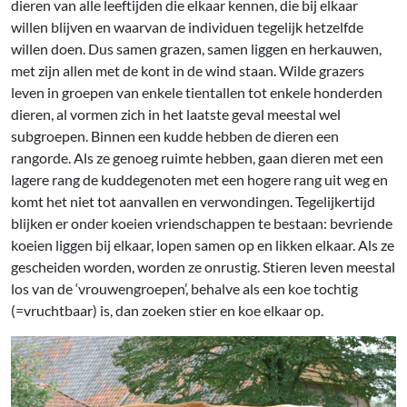
dieren van alle leeftijden die elkaar kennen, die bij elkaar
willen blijven en waarvan de individuen tegelijk hetzelfde
willen doen. Dus samen grazen, samen liggen en herkauwen,
met zijn allen met de kont in de wind staan. Wilde grazers
leven in groepen van enkele tientallen tot enkele honderden
dieren, al vormen zich in het laatste geval meestal wel
subgroepen. Binnen een kudde hebben de dieren een
rangorde. Als ze genoeg ruimte hebben, gaan dieren met een
lagere rang de kuddegenoten met een hogere rang uit weg en
komt het niet tot aanvallen en verwondingen. Tegelijkertijd
blijken er onder koeien vriendschappen te bestaan: bevriende
koeien liggen bij elkaar, lopen samen op en likken elkaar. Als ze
gescheiden worden, worden ze onrustig. Stieren leven meestal
los van de ‘vrouwengroepen’, behalve als een koe tochtig
(=vruchtbaar) is, dan zoeken stier en koe elkaar op.