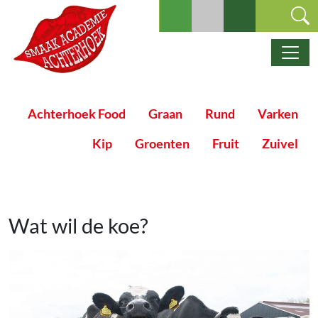
Ga naar de inhoud
Hoofdnavigatie
Achterhoek Food
Graan
Rund
Varken
Kip
Groenten
Fruit
Zuivel
Wat wil de koe?