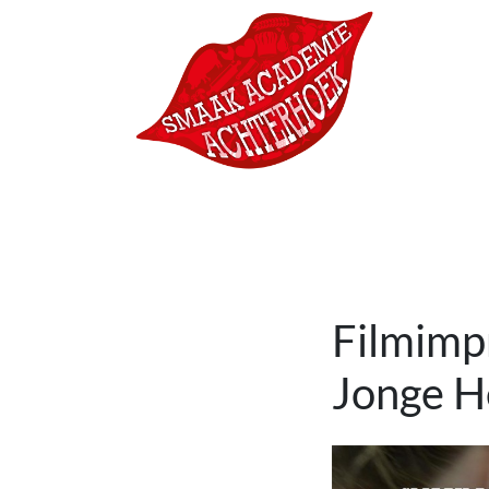
Ga naar de inhoud
Hoofdnavigatie
Filmimp
Jonge H