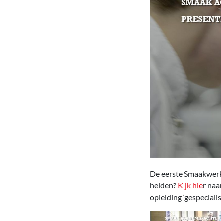
De eerste Smaakwerk
helden?
Kijk hie
r naa
opleiding ‘gespeciali