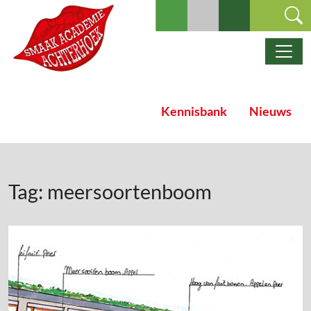
Ga naar de inhoud
Hoofdnavigatie
Kennisbank
Nieuws
Tag:
meersoortenboom