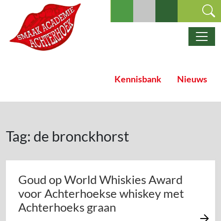
Ga naar de inhoud
Hoofdnavigatie
Kennisbank
Nieuws
Tag:
de bronckhorst
Goud op World Whiskies Award
voor Achterhoekse whiskey met
Achterhoeks graan