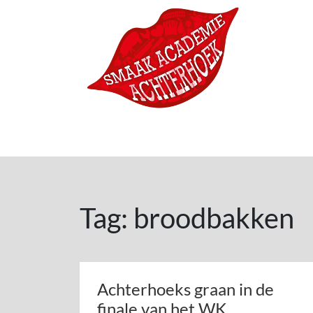
Ga naar de inhoud
Hoofdnavigatie
Tag:
broodbakken
Achterhoeks graan in de
finale van het WK