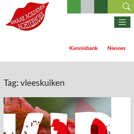
Ga naar de inhoud
Hoofdnavigatie
Kennisbank
Nieuws
Tag:
vleeskuiken