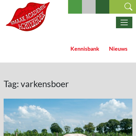
Ga naar de inhoud
Hoofdnavigatie
Kennisbank
Nieuws
Tag:
varkensboer