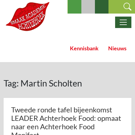
Ga naar de inhoud
Hoofdnavigatie
Kennisbank
Nieuws
Tag:
Martin Scholten
Tweede ronde tafel bijeenkomst
LEADER Achterhoek Food: opmaat
naar een Achterhoek Food
Manifest