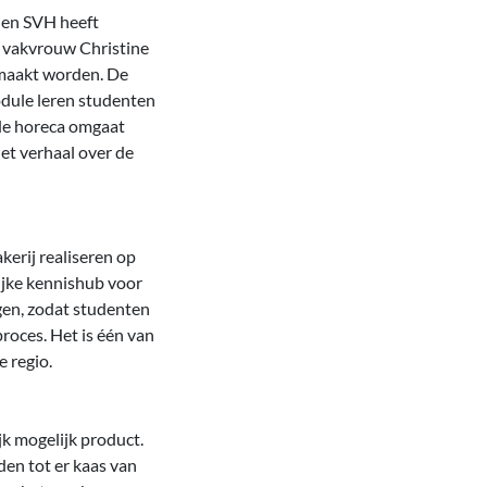
 en SVH heeft
t vakvrouw Christine
emaakt worden. De
odule leren studenten
 de horeca omgaat
et verhaal over de
erij realiseren op
ijke kennishub voor
ngen, zodat studenten
roces. Het is één van
 regio.
k mogelijk product.
en tot er kaas van