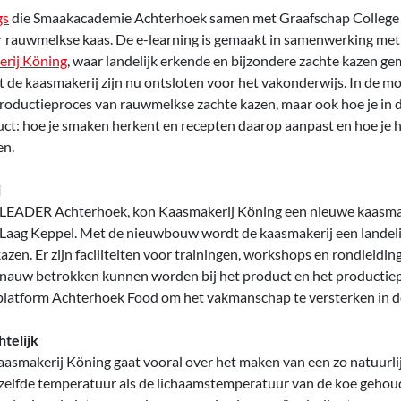
gs
die Smaakacademie Achterhoek samen met Graafschap College
r rauwmelkse kaas. De e-learning is gemaakt in samenwerking me
rij Köning
, waar landelijk erkende en bijzondere zachte kazen g
it de kaasmakerij zijn nu ontsloten voor het vakonderwijs. In de m
 productieproces van rauwmelkse zachte kazen, maar ook hoe je in
ct: hoe je smaken herkent en recepten daarop aanpast en hoe je h
en.
j
n LEADER Achterhoek, kon Kaasmakerij Köning een nieuwe kaasmak
 Laag Keppel. Met de nieuwbouw wordt de kaasmakerij een landel
zen. Er zijn faciliteiten voor trainingen, workshops en rondleidi
 nauw betrokken kunnen worden bij het product en het productiep
latform Achterhoek Food om het vakmanschap te versterken in de
telijk
aasmakerij Köning gaat vooral over het maken van een zo natuurlij
elfde temperatuur als de lichaamstemperatuur van de koe gehoud