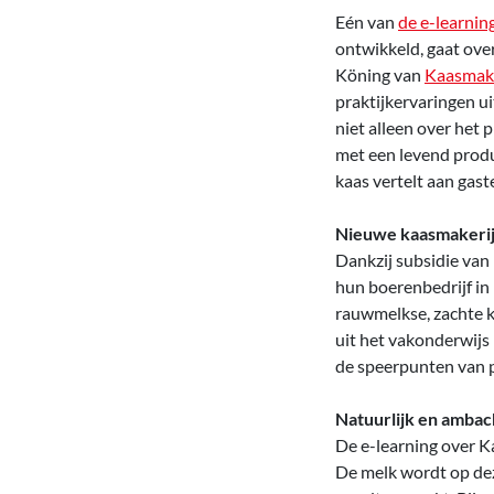
Eén van
de e-learnin
ontwikkeld, gaat ove
Köning van
Kaasmake
praktijkervaringen u
niet alleen over het
met een levend produ
kaas vertelt aan gast
Nieuwe kaasmakeri
Dankzij subsidie va
hun boerenbedrijf in
rauwmelkse, zachte ka
uit het vakonderwijs
de speerpunten van p
Natuurlijk en ambach
De e-learning over K
De melk wordt op dez