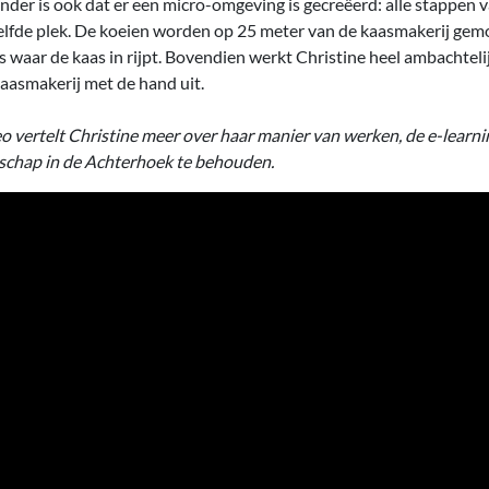
nder is ook dat er een micro-omgeving is gecreëerd: alle stappen
elfde plek. De koeien worden op 25 meter van de kaasmakerij gemo
 waar de kaas in rijpt. Bovendien werkt Christine heel ambachtelij
kaasmakerij met de hand uit.
o vertelt Christine meer over haar manier van werken, de e-learni
schap in de Achterhoek te behouden.