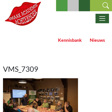
Ga naar de inhoud
Hoofdnavigatie
Kennisbank
Nieuws
VMS_7309