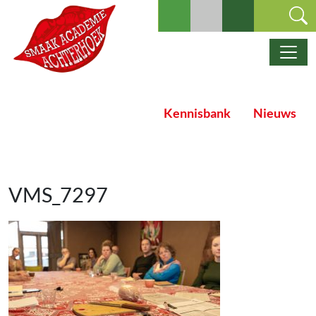
Ga naar de inhoud
Hoofdnavigatie
Kennisbank
Nieuws
VMS_7297