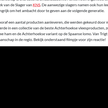
k van de Slager van
KNS
. De aanwezige slagers namen ook hun lee
angrijk om het ambacht door te geven aan de volgende generatie.
vooraf een aantal producten aanleveren, die werden gekeurd door 
eerde in een collectie van de beste Achterhoekse vleesproducten, z
we ham en de Achterhoekse variant op de Spaanse lomo. Van Trig
anschap in de regio. Bekijk onderstaand filmpje voor zijn reactie!