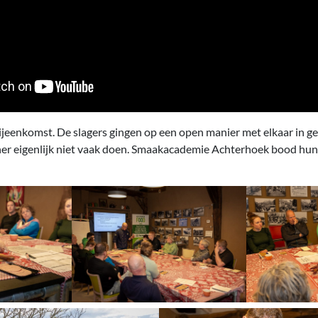
jeenkomst. De slagers gingen op een open manier met elkaar in ge
her eigenlijk niet vaak doen. Smaakacademie Achterhoek bood hun