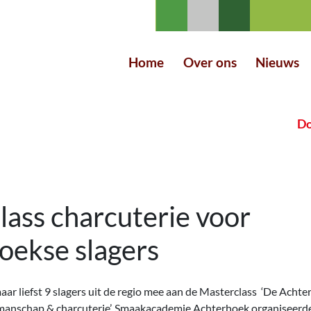
Home
Over ons
Nieuws
Do
lass charcuterie voor
oekse slagers
ar liefst 9 slagers uit de regio mee aan de Masterclass ‘De Achte
anschap & charcuterie’. Smaakacademie Achterhoek organiseerde