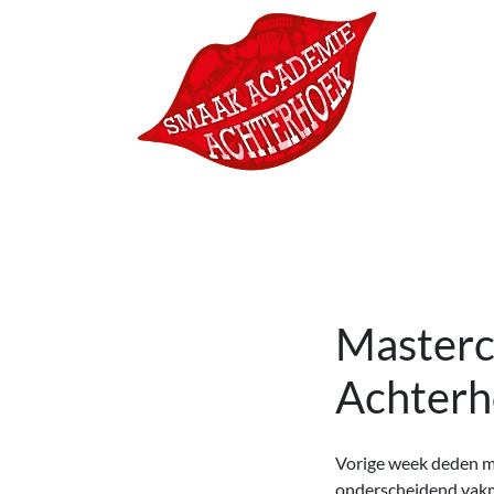
Ga naar de inhoud
Hoofdnavigatie
Masterc
Achterh
Vorige week deden ma
onderscheidend vakm