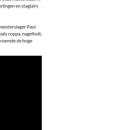
rlingen en stagiairs
meesterslager Paul
oals coppa, nagelholt,
t roemde de hoge