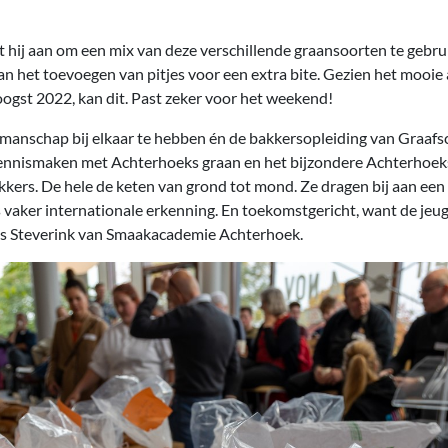
t hij aan om een mix van deze verschillende graansoorten te gebr
an het toevoegen van pitjes voor een extra bite. Gezien het mooi
oogst 2022, kan dit. Past zeker voor het weekend!
kmanschap bij elkaar te hebben én de bakkersopleiding van Graaf
kennismaken met Achterhoeks graan en het bijzondere Achterhoe
akkers. De hele de keten van grond tot mond. Ze dragen bij aan e
 vaker internationale erkenning. En toekomstgericht, want de jeu
rits Steverink van Smaakacademie Achterhoek.