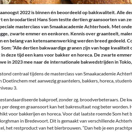
anoogst 2022 is binnen én beoordeeld op bakkwaliteit. Alle de
t en broodartiest Hans Som testte dertien graansoorten van zes
speciale masterclass van Smaakacademie Achterhoek. Met onde
rogge, zwarte emmer en eenkoren. Kennis over graanteelt, male
n en belang van ketensamenwerking werden breed gedeeld. Co
Som: ”Alle dertien bakwaardige granen zijn van hoge kwaliteit
t in deze tijd een kans voor bakker en horeca. De zwarte emmer
we in 2023 mee naar de internationale bakwedstrijden in Tokio,
stond centraal tijdens de masterclass van Smaakacademie Achter
n Doetinchem met aanwezig graantelers, bakkers, horeca, studen
niveau 3.
standaardiseerde bakproef, zonder zg. broodverbeteraars. De kwal
per deeg en graansoort kan het bakresultaat nog beter worden. H
hikt voor bakkerijen en horeca. Voor dat laatste roemde Som het 
Borghman in Bredevoort. Dit is gemaakt van verschillende Achte
el, het restproduct van het bierbrouwen. ”Dan heb je een prachtp