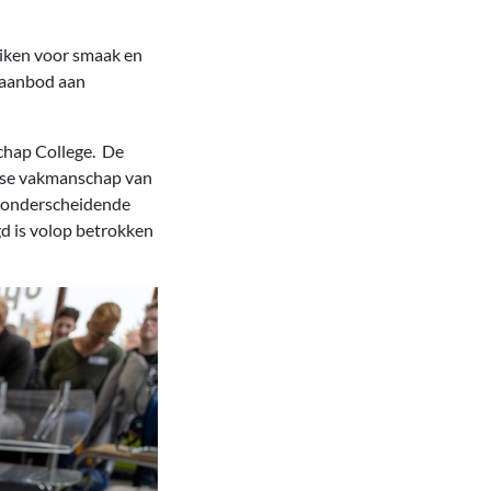
uiken voor smaak en
e aanbod aan
schap College. De
kse vakmanschap van
en onderscheidende
gd is volop betrokken