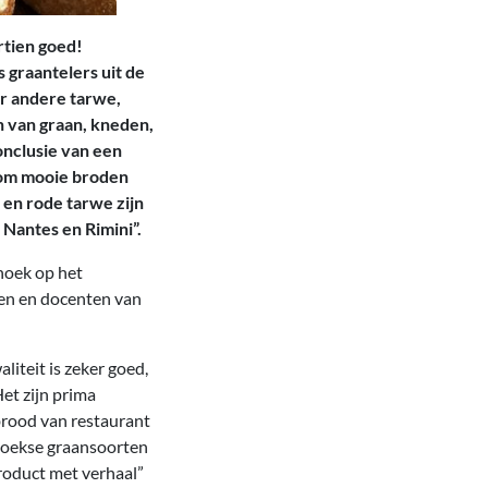
rtien goed!
 graantelers uit de
r andere tarwe,
n van graan, kneden,
nclusie van een
 om mooie broden
 en rode tarwe zijn
 Nantes en Rimini”.
hoek op het
ten en docenten van
iteit is zeker goed,
et zijn prima
brood van restaurant
rhoekse graansoorten
roduct met verhaal”