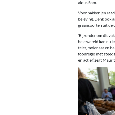
aldus Som.
Voor bakkerijen raad
beleving. Denk ook a
graansoorten uit de 
‘Bijzonder om dit va
hele wereld kan nu 
teler, molenaar en b
foodregio met steeds
en actief.’ zegt Mau