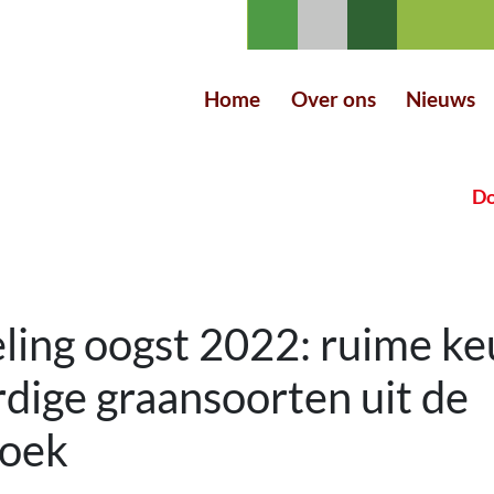
Home
Over ons
Nieuws
Do
ling oogst 2022: ruime ke
dige graansoorten uit de
hoek