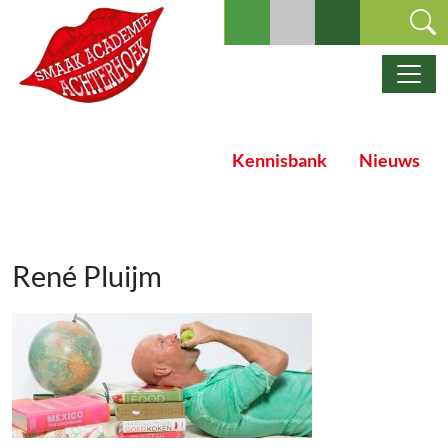
Ga naar de inhoud
Hoofdnavigatie
Kennisbank
Nieuws
René Pluijm