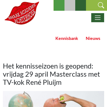
Ga naar de inhoud
Hoofdnavigatie
Kennisbank
Nieuws
Het kennisseizoen is geopend:
vrijdag 29 april Masterclass met
TV-kok René Pluijm