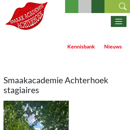
Ga naar de inhoud
Hoofdnavigatie
Kennisbank
Nieuws
Smaakacademie Achterhoek
stagiaires