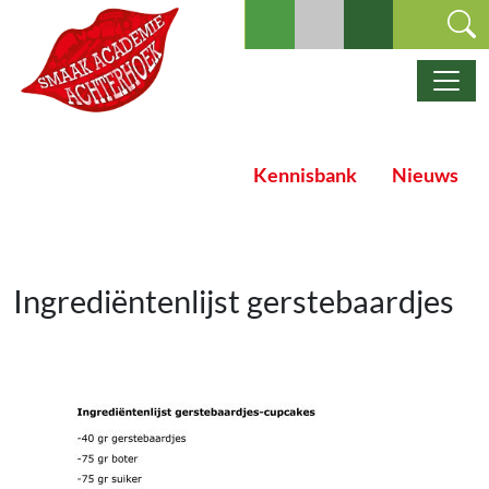
Ga naar de inhoud
Hoofdnavigatie
Kennisbank
Nieuws
Ingrediëntenlijst gerstebaardjes