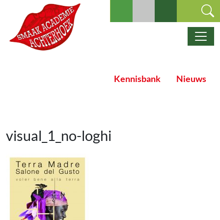
Ga naar de inhoud
Hoofdnavigatie
Kennisbank
Nieuws
visual_1_no-loghi