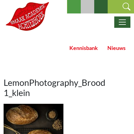
Ga naar de inhoud
Hoofdnavigatie
Kennisbank
Nieuws
LemonPhotography_Brood
1_klein