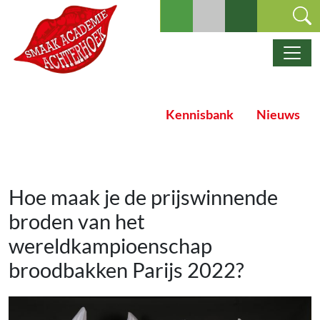
Ga naar de inhoud
Hoofdnavigatie
Kennisbank
Nieuws
Hoe maak je de prijswinnende
broden van het
wereldkampioenschap
broodbakken Parijs 2022?