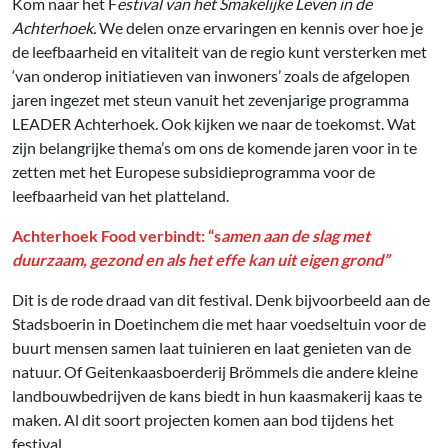
Kom naar het F
estival van het Smakelijke Leven in de
Achterhoek.
We delen onze ervaringen en kennis over hoe je
de leefbaarheid en vitaliteit van de regio kunt versterken met
‘van onderop initiatieven van inwoners’ zoals de afgelopen
jaren ingezet met steun vanuit het zevenjarige programma
LEADER Achterhoek. Ook kijken we naar de toekomst. Wat
zijn belangrijke thema’s om ons de komende jaren voor in te
zetten met het Europese subsidieprogramma voor de
leefbaarheid van het platteland.
Achterhoek Food verbindt: “s
amen aan de slag met
duurzaam, gezond en als het effe kan uit eigen grond”
Dit is de rode draad van dit festival. Denk bijvoorbeeld aan de
Stadsboerin in Doetinchem die met haar voedseltuin voor de
buurt mensen samen laat tuinieren en laat genieten van de
natuur. Of Geitenkaasboerderij Brömmels die andere kleine
landbouwbedrijven de kans biedt in hun kaasmakerij kaas te
maken. Al dit soort projecten komen aan bod tijdens het
festival.