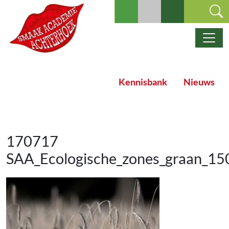
Ga naar de inhoud
Hoofdnavigatie
Kennisbank
Nieuws
170717
SAA_Ecologische_zones_graan_15