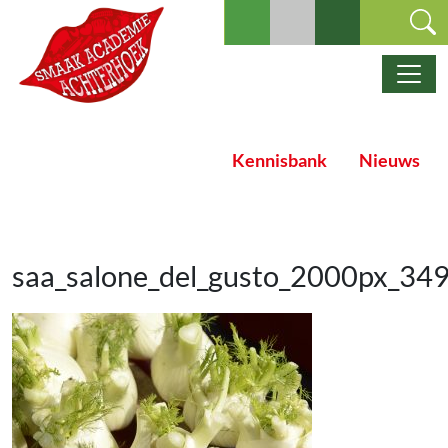
Ga naar de inhoud
Hoofdnavigatie
Kennisbank
Nieuws
saa_salone_del_gusto_2000px_34