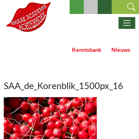
Ga naar de inhoud
Hoofdnavigatie
Kennisbank
Nieuws
SAA_de_Korenblik_1500px_16