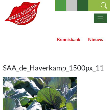
Ga naar de inhoud
Hoofdnavigatie
Kennisbank
Nieuws
SAA_de_Haverkamp_1500px_11