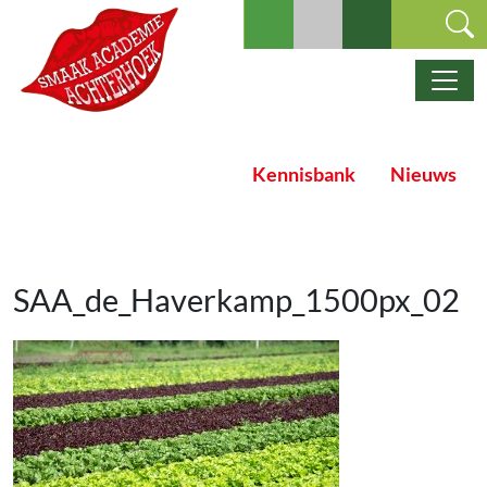
Ga naar de inhoud
Hoofdnavigatie
Kennisbank
Nieuws
SAA_de_Haverkamp_1500px_02