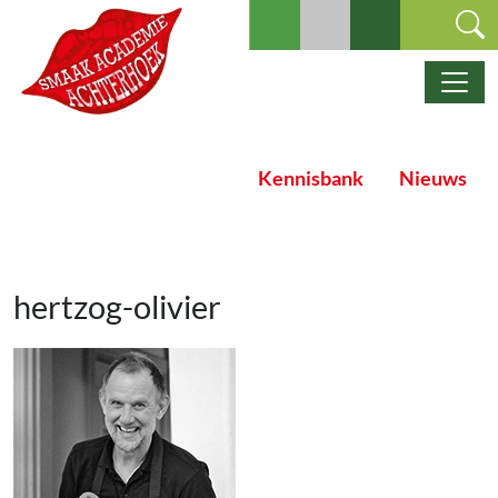
Ga naar de inhoud
Hoofdnavigatie
Kennisbank
Nieuws
hertzog-olivier