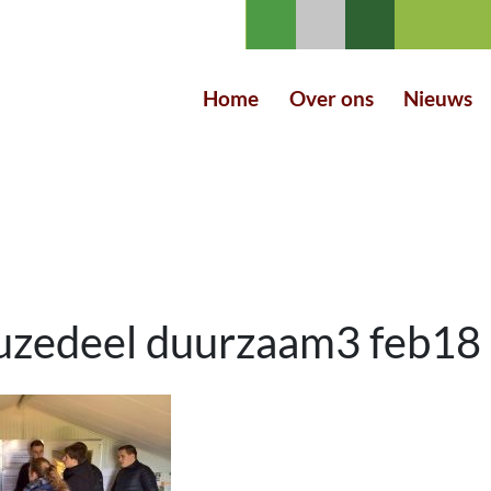
Home
Over ons
Nieuws
zedeel duurzaam3 feb18